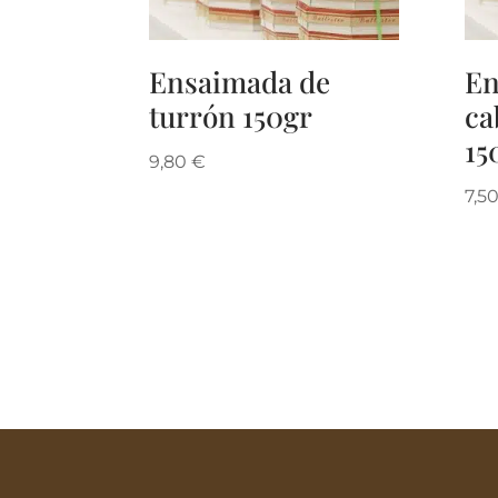
Ensaimada de
En
turrón 150gr
ca
15
9,80
€
7,5