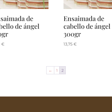
saimada de
Ensaimada de
bello de ángel
cabello de ángel
0gr
300gr
0
€
13,75
€
←
1
2