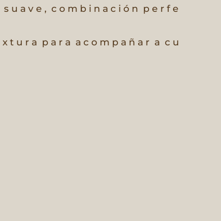
s u a v e ,
c o m b i n a c i ó n
p e r f e
 x t u r a
p a r a
a c o m p a ñ a r
a
c u