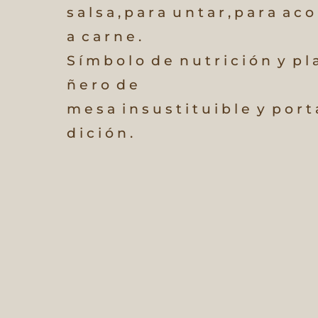
s a l s a ,
p a r a
u n t a r ,
p a r a
a c o
a
c a r n e .
S í m b o l o
d e
n u t r i c i ó n
y
p l 
ñ e r o
d e
m e s a
i n s u s t i t u i b l e
y
p o r t 
d i c i ó n .