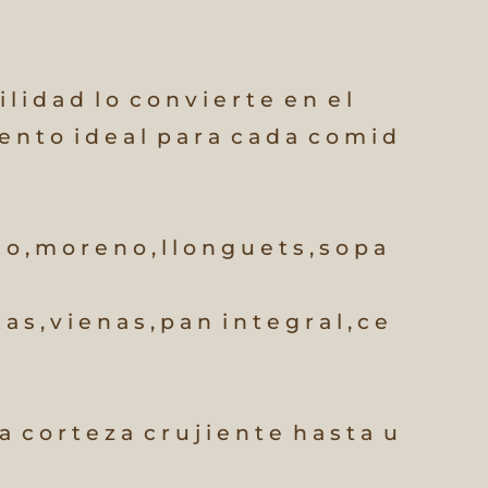
i l i d a d
l o
c o n v i e r t e
e n
e l
e n t o
i d e a l
p a r a
c a d a
c o m i d
 o ,
m o r e n o ,
l l o n g u e t s ,
s o p a
 a s ,
v i e n a s ,
p a n
i n t e g r a l ,
c e
 a
c o r t e z a
c r u j i e n t e
h a s t a
u