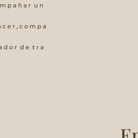
 m p a ñ a r
u n
a c e r ,
c o m p a
a d o r
d e
t r a
En