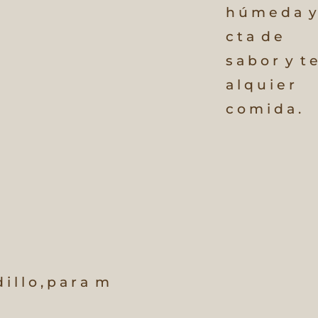
h ú m e d a
y
c t a
d e
s a b o r
y
t e
a l q u i e r
c o m i d a .
i l l o ,
p a r a
m