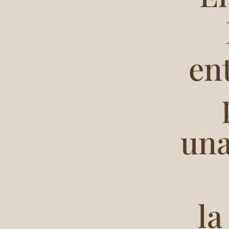
en
una
la