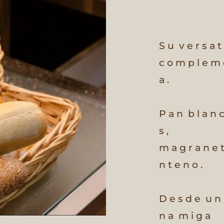
S u
v e r s a t 
c o m p l e m 
a .
P a n
b l a n c
s ,
m a g r a n e t
n t e n o .
D e s d e
u n
n a
m i g a