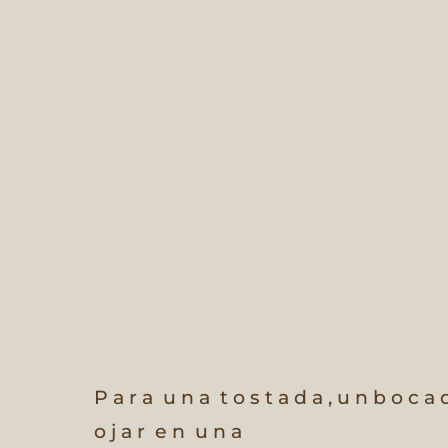
P a r a
u n a
t o s t a d a ,
u n
b o c a d 
o j a r
e n
u n a